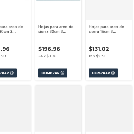
para arco de
Hojas para arco de
Hojas para arco de
 30cm 3
sierra 30cm 3
sierra 15cm 3
es (32TPI)
unidades (24TPI)
unidades (24TPI)
03A7Z Bosch
1600A03AL0 Bosch
1600A03AC9 Bosch
6.96
$196.96
$131.02
1.90
24
x
$11.90
18
x
$9.73