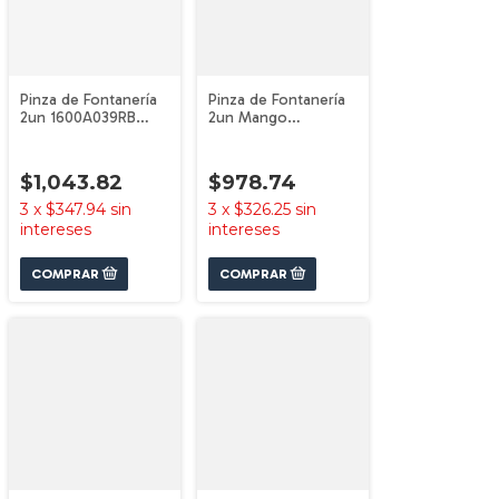
Pinza de Fontanería
Pinza de Fontanería
2un 1600A039RB
2un Mango
Bosch
Engomando
1600A03DN6 Bosch
$1,043.82
$978.74
3
x
$347.94
sin
3
x
$326.25
sin
intereses
intereses