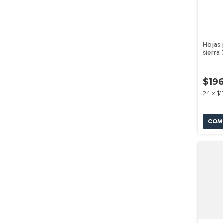
Hojas 
sierra
unidad
1600A
$19
24
x
$1