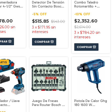
smeriladora
Detector De Tensión
Combo Taladro
r 4-1/2'' Gws
Sín Contacto Bosch
Rotomartillo +
S Bosch
Gvd 1000-17
Esmeriladora Y
-
5
%
OFF
-
10
%
OFF
Accesorios Bosch
COMBO-202301
78.00
$2,352.60
$515.85
$543.00
26.00
sin
$2,614.00
3
x
$171.95
sin
eses
intereses
3
x
$784.20
sin
intereses
ATIS
llador / Llave
Juego De Fresas
Pistola De Calor Ghg
pacto
Para Router Bosch 15
180 1600 W
brica Bosch
Piezas. Bosch
060194d0g0 Bosch