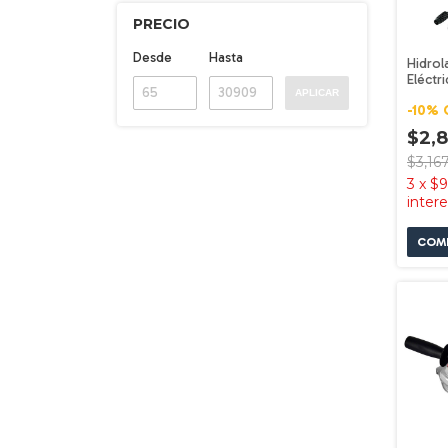
PRECIO
Desde
Hasta
Hidrol
Eléctr
APLICAR
Presi
-
10
%
Bosch
$2,
$3,16
3
x
$9
inter