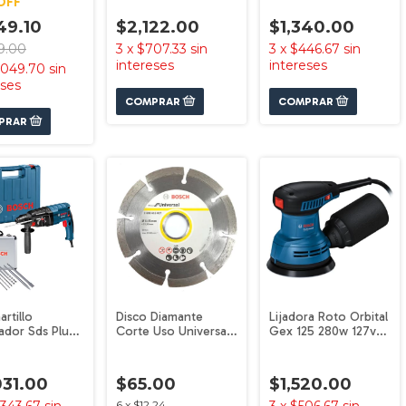
OFF
DX 180-LI
88099
49.10
$2,122.00
$1,340.00
9.00
3
x
$707.33
sin
3
x
$446.67
sin
intereses
intereses
,049.70
sin
eses
rtillo
Disco Diamante
Lijadora Roto Orbital
ador Sds Plus
Corte Uso Universal
Gex 125 280w 127v
 24d + Brocas
4 1/2'' Bosch
Bosch
031.00
$65.00
$1,520.00
6
x
$12.24