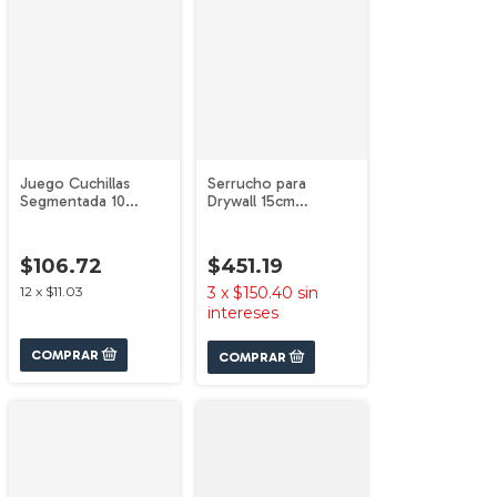
Juego Cuchillas
Serrucho para
Segmentada 10
Drywall 15cm
Unidades
1600A03BZ5 Bosch
1600A03AL3 Bosch
$106.72
$451.19
12
x
$11.03
3
x
$150.40
sin
intereses