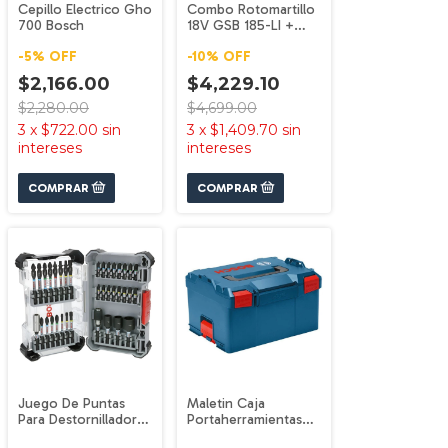
Cepillo Electrico Gho
Combo Rotomartillo
700 Bosch
18V GSB 185-LI +
Atornillador GDR
-
5
%
OFF
-
10
%
OFF
18V-215 Bosch
$2,166.00
$4,229.10
$2,280.00
$4,699.00
3
x
$722.00
sin
3
x
$1,409.70
sin
intereses
intereses
Juego De Puntas
Maletin Caja
Para Destornillador
Portaherramientas
De Impacto - 36 Pzas
Abs L-boxx 238