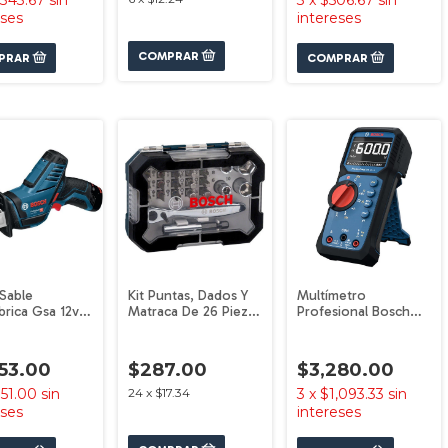
,343.67
sin
3
x
$506.67
sin
eses
intereses
 Sable
Kit Puntas, Dados Y
Multímetro
brica Gsa 12v-li
Matraca De 26 Piezas
Profesional Bosch
n Bat Bosch
Bosch
Gdm 600-15 True
Rms
53.00
$287.00
$3,280.00
51.00
sin
24
x
$17.34
3
x
$1,093.33
sin
eses
intereses