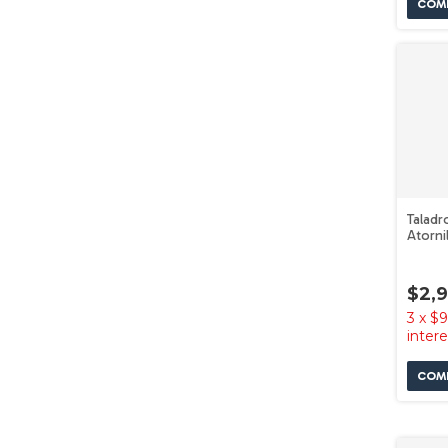
Taladr
Atorni
185-li
$2,
3
x
$9
inter