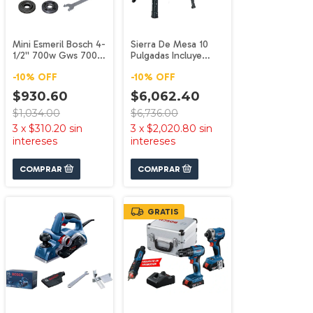
Mini Esmeril Bosch 4-
Sierra De Mesa 10
1/2'' 700w Gws 700
Pulgadas Incluye
M14 115v Bosch
Disco Gts 254 Bosch
-
10
%
OFF
-
10
%
OFF
$930.60
$6,062.40
$1,034.00
$6,736.00
3
x
$310.20
sin
3
x
$2,020.80
sin
intereses
intereses
GRATIS