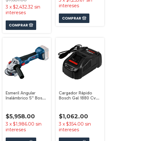
$7,681.00
3
x
$1,255.67
sin
intereses
3
x
$2,432.32
sin
intereses
Esmeril Angular
Cargador Rápido
Inalámbrico 5'' Bosch
Bosch Gal 1880 Cv
Gws 18v-10 P 18v Sb
18v Profesional
Bosch
$5,958.00
$1,062.00
3
x
$1,986.00
sin
3
x
$354.00
sin
intereses
intereses