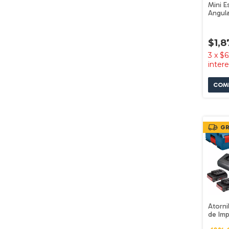
Mini E
Angula
9-125 
$1,8
3
x
$6
inter
GR
Atorni
de Im
Inalám