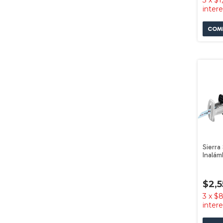
3
x
$1
inter
Sierra
Inalám
12v Si
88151
$2,5
3
x
$8
inter