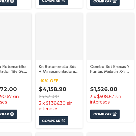
o Rotomartillo
Kit Rotomartillo Sds
Combo Set Brocas Y
llador 18v Gsb
+ Miniesmeriladora +
Puntas Maletín X-line
 Bosch
Regalos Bosch
Con 103 Pzas Bosch
-
10
%
OFF
COMBO-202305
972.00
$4,158.90
$1,526.00
90.67
sin
$4,621.00
3
x
$508.67
sin
eses
intereses
3
x
$1,386.30
sin
intereses