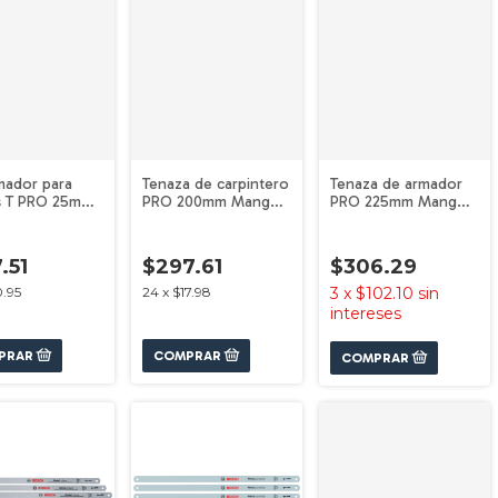
mador para
Tenaza de carpintero
Tenaza de armador
s T PRO 25mm
PRO 200mm Mangos
PRO 225mm Mangos
039PT Bosch
Engomados
Engomados
1600A039TY Bosch
1600A039TZ Bosch
.51
$297.61
$306.29
0.95
24
x
$17.98
3
x
$102.10
sin
intereses