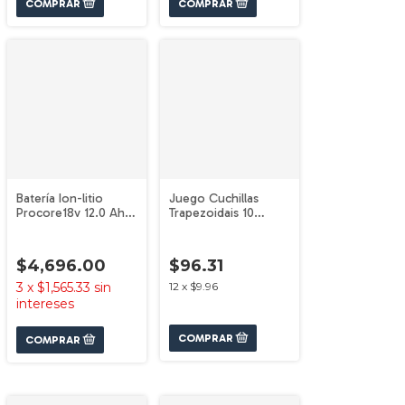
Batería Ion-litio
Juego Cuchillas
Procore18v 12.0 Ah
Trapezoidais 10
Bosch
Unidades
1600A03AX7 Bosch
$4,696.00
$96.31
3
x
$1,565.33
sin
12
x
$9.96
intereses