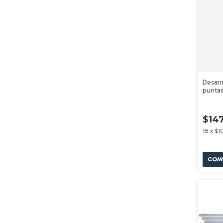
Desar
punta
1600A
$147
18
x
$1