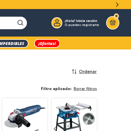
0
¡Hola!
Inicia sesión
O puedes registrarte
IMPERDIBLES
¡Ofertas!
Ordenar
Filtro aplicado:
Borrar filtros