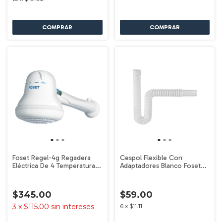
Foset Regel-4g Regadera
Cespol Flexible Con
Eléctrica De 4 Temperaturas
Adaptadores Blanco Foset
Color Gris 5400w
49509
$345.00
$59.00
3
x
$115.00
sin intereses
6
x
$11.11