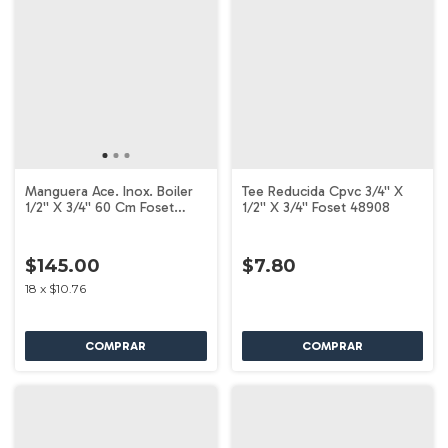
Manguera Ace. Inox. Boiler
Tee Reducida Cpvc 3/4'' X
1/2'' X 3/4'' 60 Cm Foset
1/2'' X 3/4'' Foset 48908
49132
$145.00
$7.80
18
x
$10.76