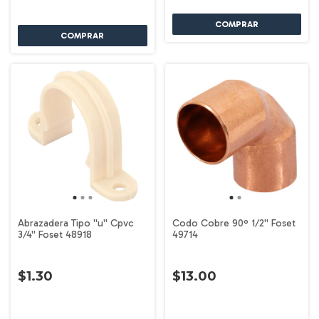
Abrazadera Tipo ''u'' Cpvc
Codo Cobre 90º 1/2'' Foset
3/4'' Foset 48918
49714
$1.30
$13.00