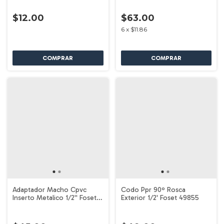
$12.00
$63.00
6
x
$11.86
Adaptador Macho Cpvc
Codo Ppr 90º Rosca
Inserto Metalico 1/2'' Foset
Exterior 1/2' Foset 49855
45104