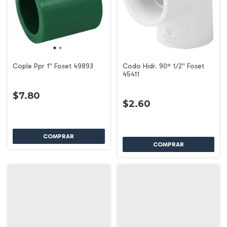
Cople Ppr 1'' Foset 49893
Codo Hidr. 90º 1/2'' Foset
45411
$7.80
$2.60