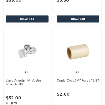
$39.00
$3.30
Llave Angular 1/4 Vuelta
Cople Cpvc 3/4'' Foset 45127
Foset 49110
$2.60
$52.00
6
x
$9.79