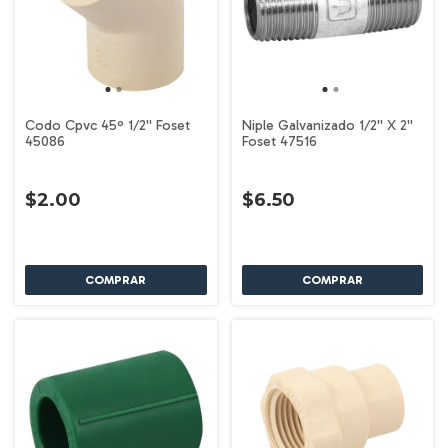
Codo Cpvc 45º 1/2'' Foset
Niple Galvanizado 1/2'' X 2''
45086
Foset 47516
$2.00
$6.50