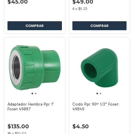
$45.00
$49.00
6
x
$9.23
Adaptador Hembra Ppr 1'
Codo Ppr 90º 1/2'' Foset
Foset 49887
49849
$135.00
$4.50
18
x
$10.02