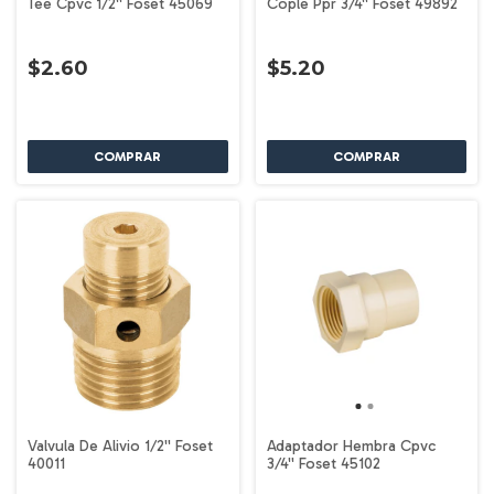
Tee Cpvc 1/2'' Foset 45069
Cople Ppr 3/4'' Foset 49892
$2.60
$5.20
Valvula De Alivio 1/2'' Foset
Adaptador Hembra Cpvc
40011
3/4'' Foset 45102