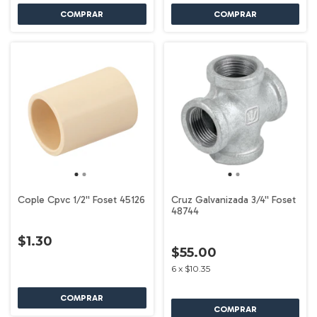
Cople Cpvc 1/2'' Foset 45126
Cruz Galvanizada 3/4'' Foset
48744
$1.30
$55.00
6
x
$10.35