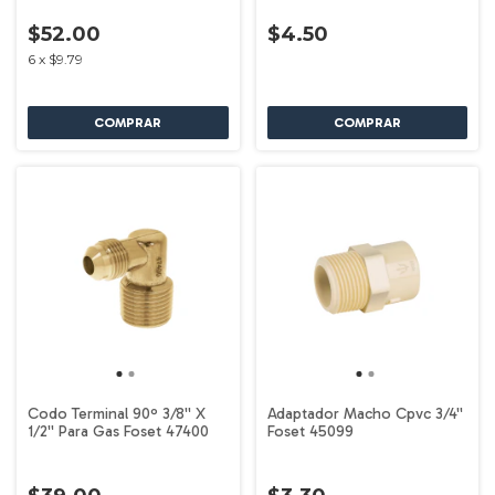
$52.00
$4.50
6
x
$9.79
Codo Terminal 90º 3/8'' X
Adaptador Macho Cpvc 3/4''
1/2'' Para Gas Foset 47400
Foset 45099