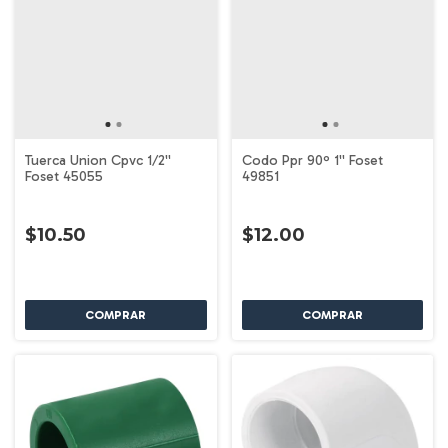
Tuerca Union Cpvc 1/2''
Codo Ppr 90º 1'' Foset
Foset 45055
49851
$10.50
$12.00