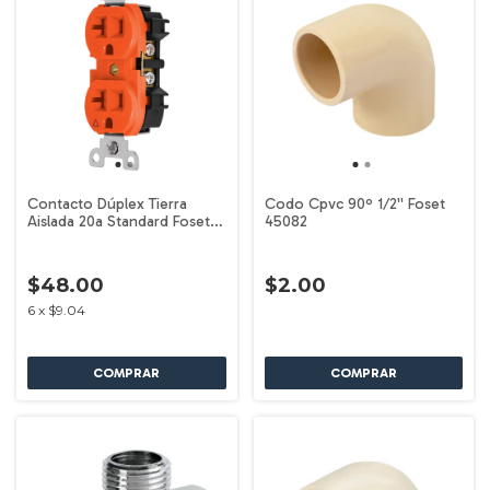
Contacto Dúplex Tierra
Codo Cpvc 90º 1/2'' Foset
Aislada 20a Standard Foset
45082
48022
$48.00
$2.00
6
x
$9.04