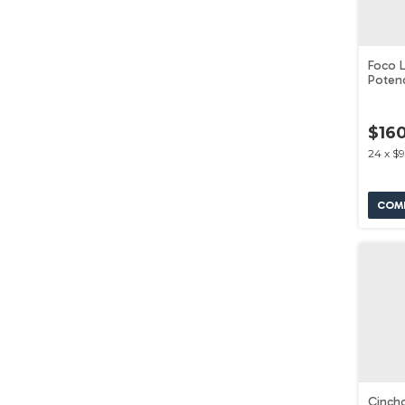
Foco L
Poten
Voltec
$16
24
x
$9
Cinch