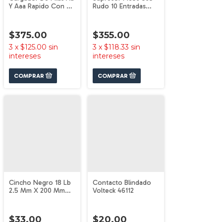
Y Aaa Rapido Con 4
Rudo 10 Entradas
Pilas Volteck 46046
Volteck 48190
$375.00
$355.00
3
x
$125.00
sin
3
x
$118.33
sin
intereses
intereses
Cincho Negro 18 Lb
Contacto Blindado
2.5 Mm X 200 Mm
Volteck 46112
100 Pz Volteck 44322
$33.00
$20.00