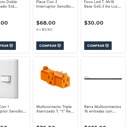
cto Doble
Placa Con 2
Foco Led T. Mr16
zado Std
Interruptor Sencillo
Base Gx5.3 6w Luz
k 46102
Oslo Volteck 46494
De Dia Volteck 46180
.00
$68.00
$30.00
6
x
$12.80
Con 1
Multicontacto Triple
Barra Multicontactos
uptor Sencillo
Aterrizado T. ''t'' Ref.
16 entradas con
Pretul 25078
Volteck 46804
supresor de picos
1000J VOLTECK