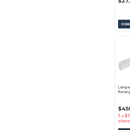
$27
Lampa
Recarg
1000lm
$45
3
x
$1
inter