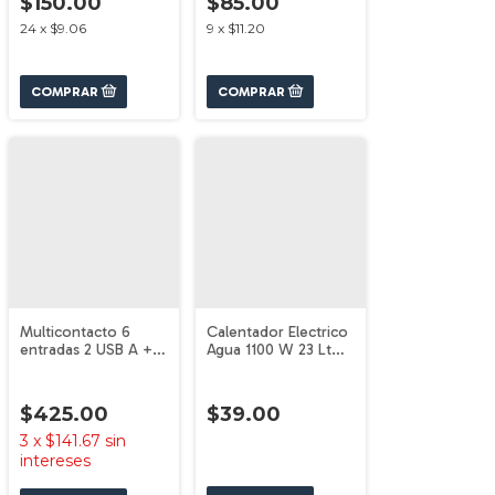
$150.00
$85.00
24
x
$9.06
9
x
$11.20
Multicontacto 6
Calentador Electrico
entradas 2 USB A + 2
Agua 1100 W 23 Lt
USB C negro
Volteck 46308
VOLTECK
$425.00
$39.00
3
x
$141.67
sin
intereses