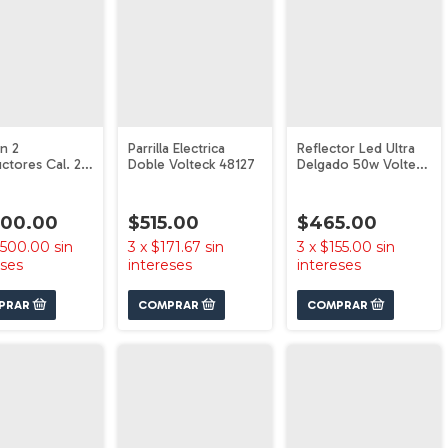
n 2
Parrilla Electrica
Reflector Led Ultra
tores Cal. 2
Doble Volteck 48127
Delgado 50w Volteck
wg Volteck
48221
500.00
$515.00
$465.00
,500.00
sin
3
x
$171.67
sin
3
x
$155.00
sin
eses
intereses
intereses