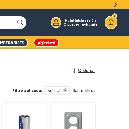
0
¡Hola!
Inicia sesión
O puedes registrarte
IMPERDIBLES
¡Ofertas!
Ordenar
Filtro aplicado:
Borrar filtros
Volteck