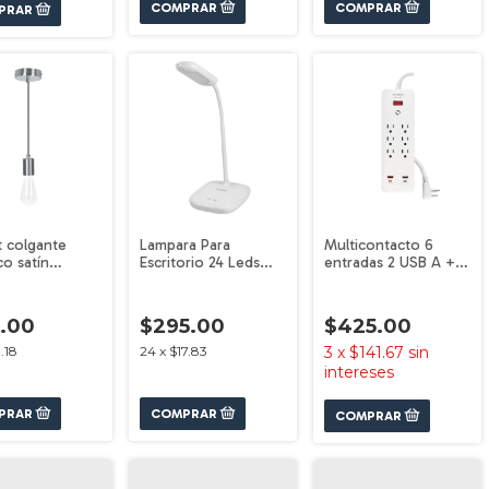
 colgante
Lampara Para
Multicontacto 6
co satín
Escritorio 24 Leds
entradas 2 USB A + 2
ECK
Volteck 46189
USB C blanco
VOLTECK
5.00
$295.00
$425.00
1.18
24
x
$17.83
3
x
$141.67
sin
intereses