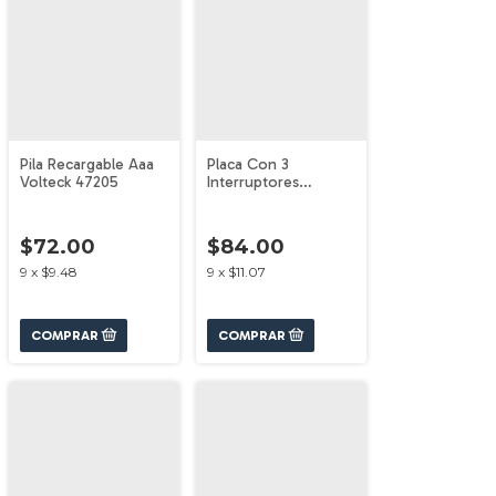
Pila Recargable Aaa
Placa Con 3
Volteck 47205
Interruptores
Sencillos Madera
Volteck 49933
$72.00
$84.00
9
x
$9.48
9
x
$11.07