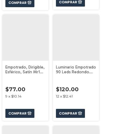
Empotrado, Dirigible,
Luminario Empotrado
Esférico, Satín Mr16
90 Leds Redondo
Volteck 46625
Volteck 48548
$77.00
$120.00
9
x
$10.14
12
x
$12.41