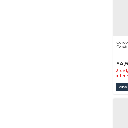
Cordo
Conduc
X 12 A
40003
$4,
3
x
$1
inter