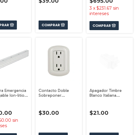
.00
$39.00
$695.00
3
x
$231.67
sin
intereses
ra Emergencia
Contacto Doble
Apagador Timbre
able Ion-litio
Sobreponer
Blanco Italiana
 Volteck 43010
Aterrizado
Volteck 48139
Economica Volteck
47350
0.00
$30.00
$21.00
50.00
sin
eses