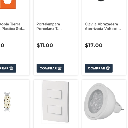
Doble Tierra
Portalampara
Clavija Abrazadera
a Plastica Std
Porcelana T.
Aterrizada Volteck
ck 46409
Escuadra Volteck
46207
46529
00
$11.00
$17.00