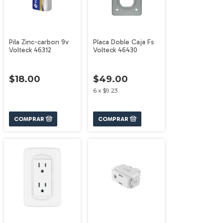
Pila Zinc-carbon 9v
Placa Doble Caja Fs
Volteck 46312
Volteck 46430
$18.00
$49.00
6
x
$9.23