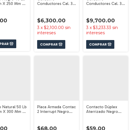
m X 250 Mm 50
Conductores Cal. 3
Conductores Cal. 3
teck 44325
X 12 Awg Volteck
X 10 Awg Volteck
40006
40005
.00
$6,300.00
$9,700.00
3
x
$2,100.00
sin
3
x
$3,233.33
sin
intereses
intereses
 Natural 50 Lb
Placa Armada Contac
Contacto Dúplex
m X 300 Mm 50
2 Interrupt Negro
Aterrizado Negro
teck 44308
Volteck Italiana
Línea Italian Volteck
47592
47588
.00
$68.00
$59.00