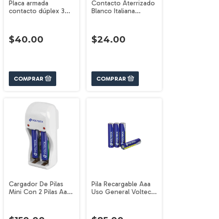
Placa armada
Contacto Aterrizado
contacto dúplex 3
Blanco Italiana
módulos Toledo
Volteck 48131
Basic VOLTECK
$40.00
$24.00
Cargador De Pilas
Pila Recargable Aaa
Mini Con 2 Pilas Aaa
Uso General Volteck
Volteck 46043
47201