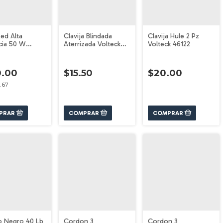
ed Alta
Clavija Blindada
Clavija Hule 2 Pz
cia 50 W
Aterrizada Volteck
Volteck 46122
k 46228
46202
0.00
$15.50
$20.00
.67
o Negro 40 Lb
Cordon 3
Cordon 3