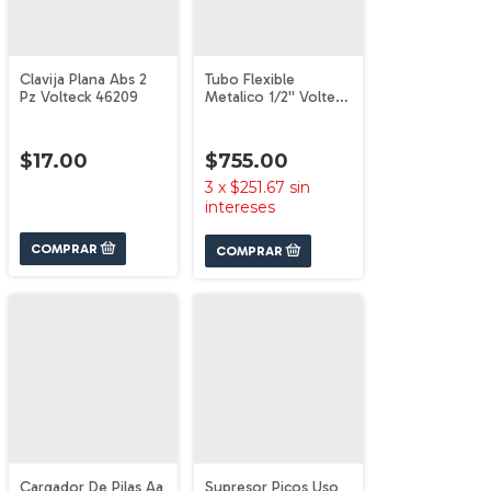
Clavija Plana Abs 2
Tubo Flexible
Pz Volteck 46209
Metalico 1/2'' Volteck
46900
$17.00
$755.00
3
x
$251.67
sin
intereses
Cargador De Pilas Aa
Supresor Picos Uso