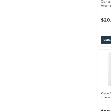
Conta
Aterri
Voltec
$20
Placa 
Interr
Basic 