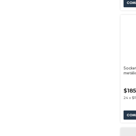
Socket
metáli
VOLT
$18
24
x
$1