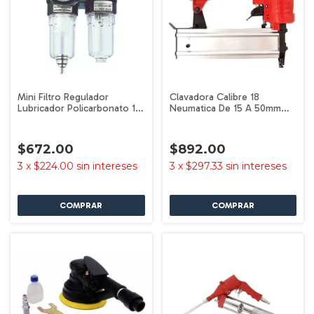
Mini Filtro Regulador
Clavadora Calibre 18
Lubricador Policarbonato 1/4
Neumatica De 15 A 50mm
4214 Goni
1/4'' 642 Goni
$672.00
$892.00
3
x
$224.00
sin intereses
3
x
$297.33
sin intereses