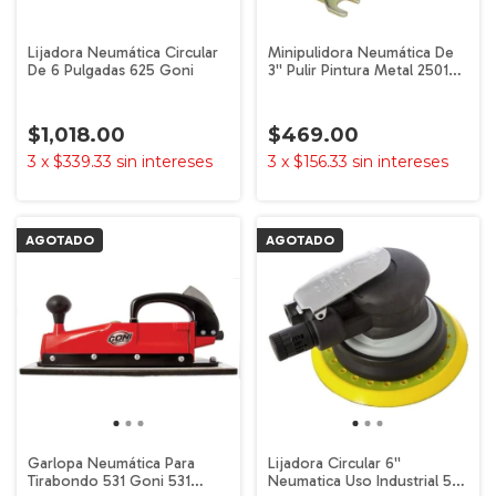
Lijadora Neumática Circular
Minipulidora Neumática De
De 6 Pulgadas 625 Goni
3'' Pulir Pintura Metal 2501
Goni
$1,018.00
$469.00
3
x
$339.33
sin intereses
3
x
$156.33
sin intereses
AGOTADO
AGOTADO
Garlopa Neumática Para
Lijadora Circular 6''
Tirabondo 531 Goni 531
Neumatica Uso Industrial 533