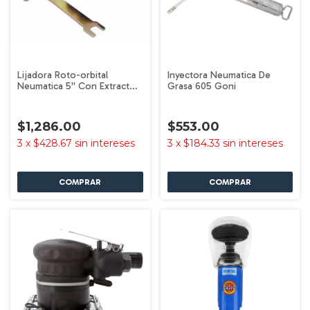
Lijadora Roto-orbital
Inyectora Neumatica De
Neumatica 5'' Con Extractor
Grasa 605 Goni
2502 Goni
$1,286.00
$553.00
3
x
$428.67
sin intereses
3
x
$184.33
sin intereses