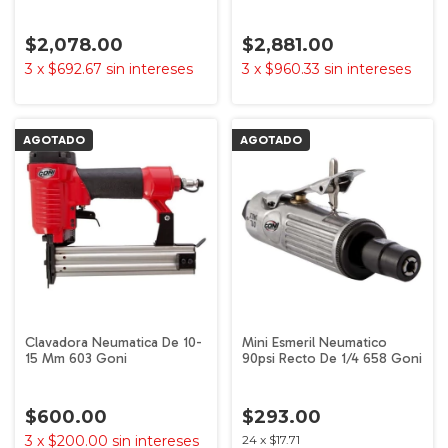
Goni
Goni
$2,078.00
$2,881.00
3
x
$692.67
sin intereses
3
x
$960.33
sin intereses
AGOTADO
AGOTADO
Clavadora Neumatica De 10-
Mini Esmeril Neumatico
15 Mm 603 Goni
90psi Recto De 1/4 658 Goni
$600.00
$293.00
3
x
$200.00
sin intereses
24
x
$17.71