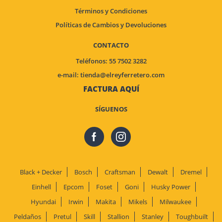
Términos y Condiciones
Políticas de Cambios y Devoluciones
CONTACTO
Teléfonos: 55 7502 3282
e-mail:
tienda@elreyferretero.com
FACTURA AQUÍ
SÍGUENOS
Black + Decker
Bosch
Craftsman
Dewalt
Dremel
Einhell
Epcom
Foset
Goni
Husky Power
Hyundai
Irwin
Makita
Mikels
Milwaukee
Peldaños
Pretul
Skill
Stallion
Stanley
Toughbuilt