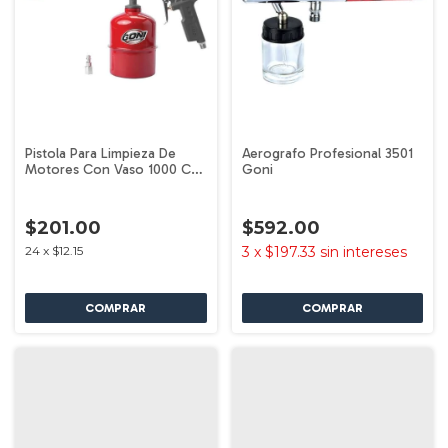
Pistola Para Limpieza De
Aerografo Profesional 3501
Motores Con Vaso 1000 Cc
Goni
369 Goni
$201.00
$592.00
24
x
$12.15
3
x
$197.33
sin intereses