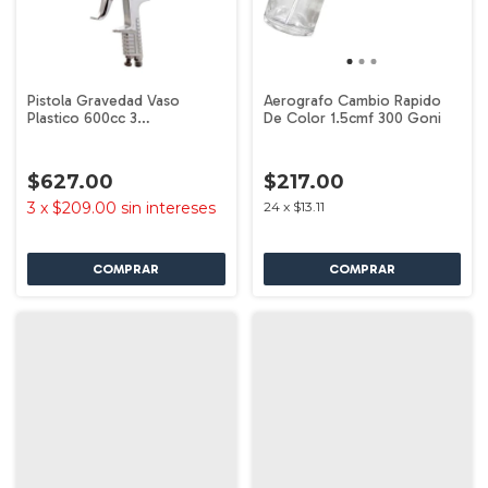
Pistola Gravedad Vaso
Aerografo Cambio Rapido
Plastico 600cc 3
De Color 1.5cmf 300 Goni
Reguladores 351 Goni
$627.00
$217.00
3
x
$209.00
sin intereses
24
x
$13.11