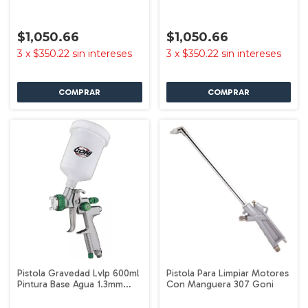
G33000-17 Goni
Plateado G33000-15 Goni
$1,050.66
$1,050.66
3
x
$350.22
sin intereses
3
x
$350.22
sin intereses
Pistola Gravedad Lvlp 600ml
Pistola Para Limpiar Motores
Pintura Base Agua 1.3mm
Con Manguera 307 Goni
3321 Goni