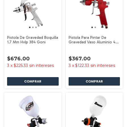
Pistola De Gravedad Boquilla
Pistola Para Pintar De
1.7 Mm Hvlp 384 Goni
Gravedad Vaso Aluminio 400
M Goni 352 Color Rojo
$676.00
$367.00
3
x
$225.33
sin intereses
3
x
$122.33
sin intereses