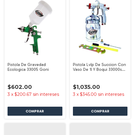
Pistola De Gravedad
Pistola Lvlp De Succion Con
Ecologica 33005 Goni
Vaso De 1l Y Boqui 33000s
Goni
$602.00
$1,035.00
3
x
$200.67
sin intereses
3
x
$345.00
sin intereses