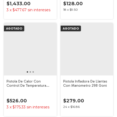
$1,433.00
$128.00
3
x
$477.67
sin intereses
18
x
$9.50
AGOTADO
AGOTADO
Pistola De Calor Con
Pistola Infladora De Llantas
Control De Temperatura
Con Manometro 298 Goni
2704 Goni
$526.00
$279.00
3
x
$175.33
sin intereses
24
x
$16.86