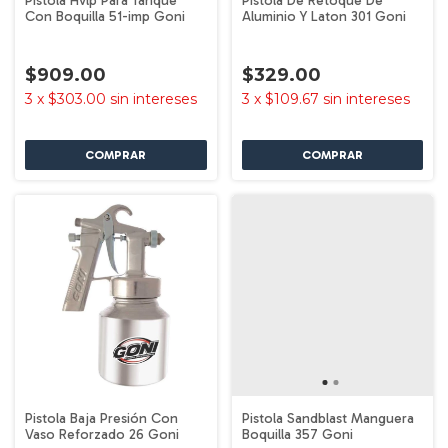
Pistola Hvlp Para Tanque
Pistola De Retoque De
Con Boquilla 51-imp Goni
Aluminio Y Laton 301 Goni
$909.00
$329.00
3
x
$303.00
sin intereses
3
x
$109.67
sin intereses
Pistola Baja Presión Con
Pistola Sandblast Manguera
Vaso Reforzado 26 Goni
Boquilla 357 Goni