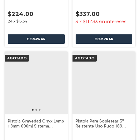
$224.00
$337.00
24
x
$13.54
3
x
$112.33
sin intereses
AGOTADO
AGOTADO
Pistola Gravedad Onyx Lvmp
Pistola Para Sopletear 5''
1.3mm 600ml Sistema
Reistente Uso Rudo 189
Painteck Goni
Goni