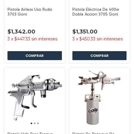
Pistola Airless Uso Rudo
Pistola Eléctrica De 400w
3703 Goni
Doble Accion 3705 Goni
$1,342.00
$1,351.00
3
x
$447.33
sin intereses
3
x
$450.33
sin intereses