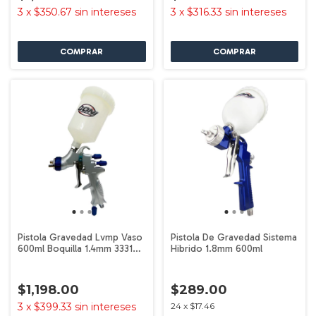
3
x
$350.67
sin intereses
3
x
$316.33
sin intereses
Pistola Gravedad Lvmp Vaso
Pistola De Gravedad Sistema
600ml Boquilla 1.4mm 3331
Hibrido 1.8mm 600ml
Goni
$1,198.00
$289.00
3
x
$399.33
sin intereses
24
x
$17.46