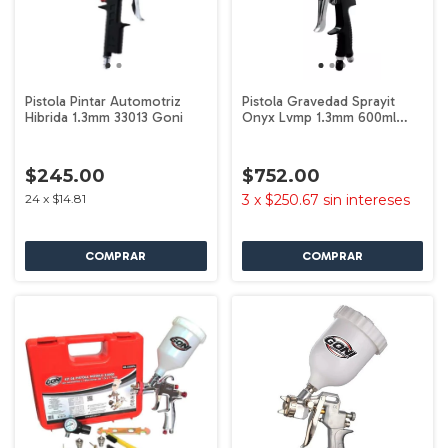
Pistola Pintar Automotriz
Pistola Gravedad Sprayit
Hibrida 1.3mm 33013 Goni
Onyx Lvmp 1.3mm 600ml
Sp32000 Goni
$245.00
$752.00
24
x
$14.81
3
x
$250.67
sin intereses