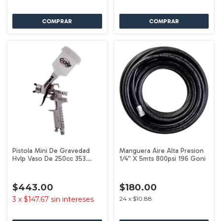
Pistola Mini De Gravedad
Manguera Aire Alta Presion
Hvlp Vaso De 250cc 353
1/4'' X 5mts 800psi 196 Goni
Goni Color Plateado
$443.00
$180.00
3
x
$147.67
sin intereses
24
x
$10.88