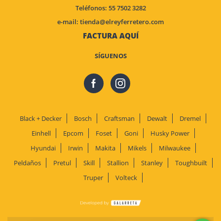
Teléfonos: 55 7502 3282
e-mail:
tienda@elreyferretero.com
FACTURA AQUÍ
SÍGUENOS
Black + Decker
Bosch
Craftsman
Dewalt
Dremel
Einhell
Epcom
Foset
Goni
Husky Power
Hyundai
Irwin
Makita
Mikels
Milwaukee
Peldaños
Pretul
Skill
Stallion
Stanley
Toughbuilt
Truper
Volteck