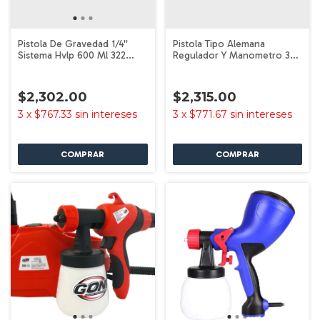
Pistola De Gravedad 1/4''
Pistola Tipo Alemana
Sistema Hvlp 600 Ml 322
Regulador Y Manometro 324
Goni
Goni
$2,302.00
$2,315.00
3
x
$767.33
sin intereses
3
x
$771.67
sin intereses