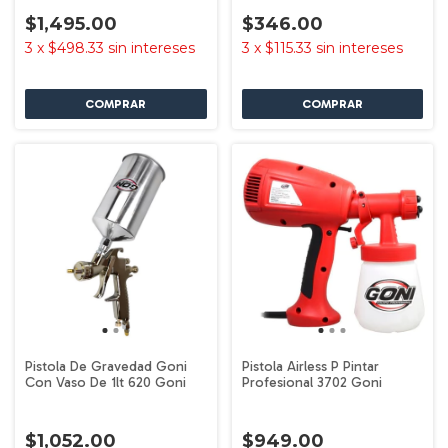
$1,495.00
$346.00
3
x
$498.33
sin intereses
3
x
$115.33
sin intereses
Pistola De Gravedad Goni
Pistola Airless P Pintar
Con Vaso De 1lt 620 Goni
Profesional 3702 Goni
$1,052.00
$949.00