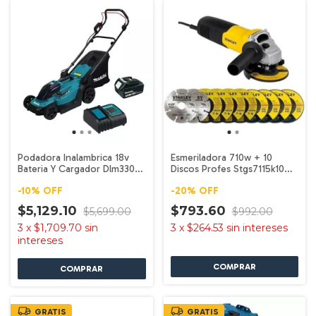
Podadora Inalambrica 18v
Esmeriladora 710w + 10
Bateria Y Cargador Dlm330
Discos Profes Stgs7115k10
Makita
Stanley
-
10
%
OFF
-
20
%
OFF
$5,129.10
$793.60
$5,699.00
$992.00
3
x
$1,709.70
sin
3
x
$264.53
sin intereses
intereses
GRATIS
GRATIS