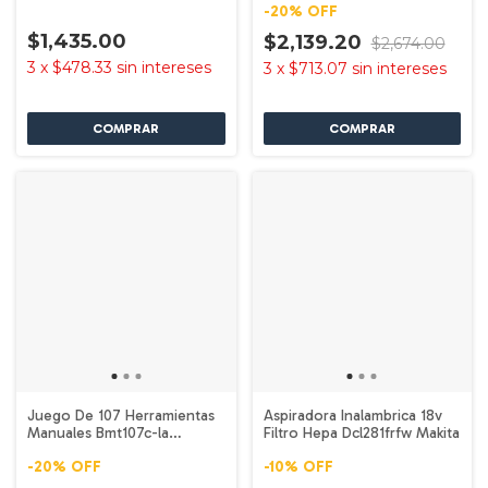
-
20
%
OFF
$1,435.00
$2,139.20
$2,674.00
3
x
$478.33
sin intereses
3
x
$713.07
sin intereses
Juego De 107 Herramientas
Aspiradora Inalambrica 18v
Manuales Bmt107c-la
Filtro Hepa Dcl281frfw Makita
Black+decker
-
20
%
OFF
-
10
%
OFF