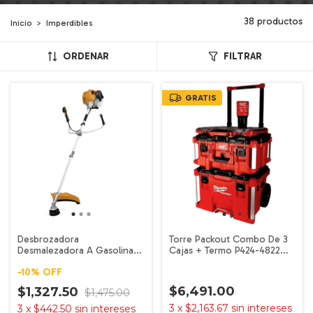
38 productos
Inicio
>
Imperdibles
ORDENAR
FILTRAR
GRATIS
Desbrozadora
Torre Packout Combo De 3
Desmalezadora A Gasolina
Cajas + Termo P424-4822
52cc 3 Hp 2 Tiempos Kong
MILWAUKEE
-
10
%
OFF
Profesional + Disco
$6,491.00
$1,327.50
$1,475.00
3
x
$2,163.67
sin intereses
3
x
$442.50
sin intereses