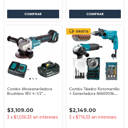
GRATIS
Combo Miniesmeriladora
Combo Taladro Rotomartillo
Brushless 18V 4-1/2"
+ Esmeriladora Mtk0003b
DGA456 Makita
Makita
$3,109.00
$2,149.00
3
x
$1,036.33
sin intereses
3
x
$716.33
sin intereses