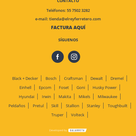
CONTACTO
Teléfonos: 55 7502 3282
e-mail:
tienda@elreyferretero.com
FACTURA AQUÍ
SÍGUENOS
Black + Decker
Bosch
Craftsman
Dewalt
Dremel
Einhell
Epcom
Foset
Goni
Husky Power
Hyundai
Irwin
Makita
Mikels
Milwaukee
Peldaños
Pretul
Skill
Stallion
Stanley
Toughbuilt
Truper
Volteck