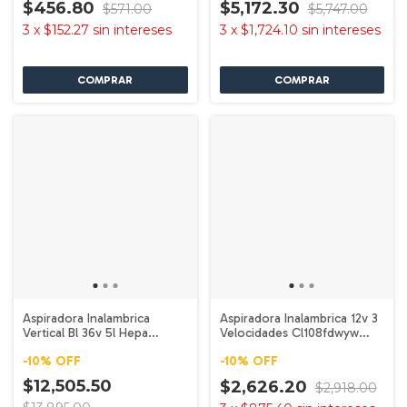
$456.80
$5,172.30
$571.00
$5,747.00
3
x
$152.27
sin intereses
3
x
$1,724.10
sin intereses
Aspiradora Inalambrica
Aspiradora Inalambrica 12v 3
Vertical Bl 36v 5l Hepa
Velocidades Cl108fdwyw
Dvc560 Makita
Makita
-
10
%
OFF
-
10
%
OFF
$12,505.50
$2,626.20
$2,918.00