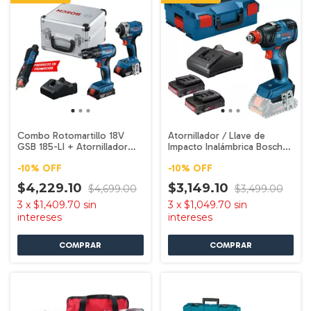
Combo Rotomartillo 18V
Atornillador / Llave de
GSB 185-LI + Atornillador
Impacto Inalámbrica Bosch
GDR 18V-215 Bosch
PRO GDX 180-LI
-
10
%
OFF
-
10
%
OFF
$4,229.10
$3,149.10
$4,699.00
$3,499.00
3
x
$1,409.70
sin
3
x
$1,049.70
sin
intereses
intereses