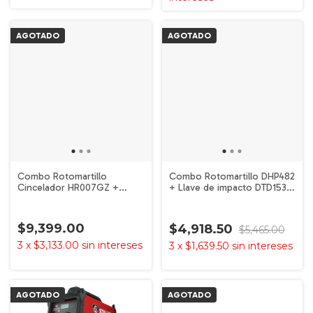
AGOTADO
AGOTADO
Combo Rotomartillo
Combo Rotomartillo DHP482
Cincelador HR007GZ +
+ Llave de impacto DTD153 2
Atornillador TD003GZ 40v
baterías 18V Makita
XGT Makita
$9,399.00
$4,918.50
$5,465.00
3
x
$3,133.00
sin intereses
3
x
$1,639.50
sin intereses
AGOTADO
AGOTADO