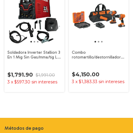
Soldadora Inverter Stallion 3
Combo
En 1 Mig Sin Gas/mma/tig Lift
rotomartillo/destornillador
Color Rojo
impacto 20V TRUPER
$4,150.00
$1,791.90
$1,991.00
3
x
$1,383.33
sin intereses
3
x
$597.30
sin intereses
Métodos de pago