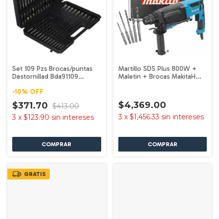
Set 109 Pzs Brocas/puntas
Martillo SDS Plus 800W +
Destornillad Bda91109
Maletin + Brocas MakitaH
Black+decker
R2670X1
-
10
%
OFF
$4,369.00
$371.70
$413.00
3
x
$1,456.33
sin intereses
3
x
$123.90
sin intereses
GRATIS