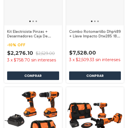
Kit Electricista Pinzas +
Combo Rotomartillo Dhp489
Desarmadores Caja De
+ Llave Impacto Dtw285 18v
Herramientas Bosch
Makita Turquesa 60 Hz
-
10
%
OFF
$7,528.00
$2,276.10
$2,529.00
3
x
$2,509.33
sin intereses
3
x
$758.70
sin intereses