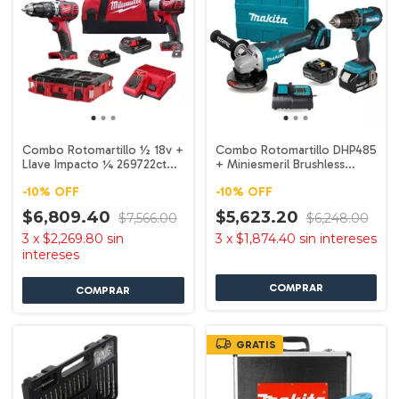
Combo Rotomartillo ½ 18v +
Combo Rotomartillo DHP485
Llave Impacto ¼ 269722ct
+ Miniesmeril Brushless
Milwauke
DGA458ST Makita
-
10
%
OFF
-
10
%
OFF
$6,809.40
$5,623.20
$7,566.00
$6,248.00
3
x
$2,269.80
sin
3
x
$1,874.40
sin intereses
intereses
GRATIS