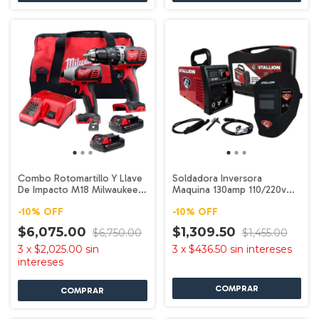
Combo Rotomartillo Y Llave
Soldadora Inversora
De Impacto M18 Milwaukee
Maquina 130amp 110/220v
2697-22CT
Str14e Stallion
-
10
%
OFF
-
10
%
OFF
$6,075.00
$1,309.50
$6,750.00
$1,455.00
3
x
$2,025.00
sin
3
x
$436.50
sin intereses
intereses