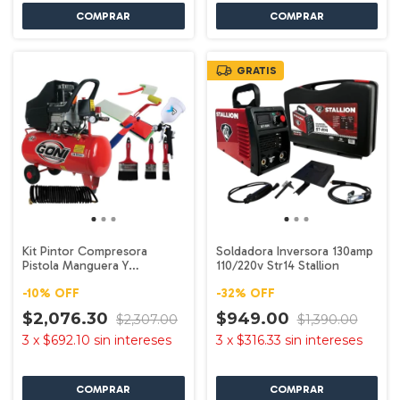
GRATIS
Kit Pintor Compresora
Soldadora Inversora 130amp
Pistola Manguera Y
110/220v Str14 Stallion
Accesorios 920 Goni
-
10
%
OFF
-
32
%
OFF
$2,076.30
$949.00
$2,307.00
$1,390.00
3
x
$692.10
sin intereses
3
x
$316.33
sin intereses