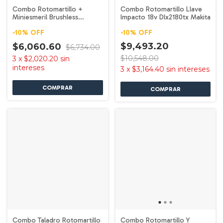
Combo Rotomartillo +
Combo Rotomartillo Llave
Miniesmeril Brushless
Impacto 18v Dlx2180tx Makita
Dlx2402st Makita
-
10
%
OFF
-
10
%
OFF
$9,493.20
$6,060.60
$6,734.00
$10,548.00
3
x
$2,020.20
sin
intereses
3
x
$3,164.40
sin intereses
Combo Taladro Rotomartillo
Combo Rotomartillo Y