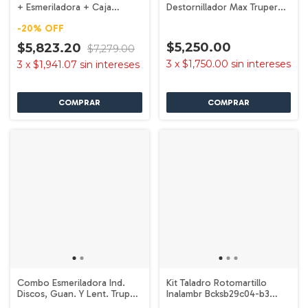
+ Esmeriladora + Caja
Destornillador Max Truper
Stanley
102235
-
20
%
OFF
$5,250.00
$5,823.20
$7,279.00
3
x
$1,750.00
sin intereses
3
x
$1,941.07
sin intereses
Combo Esmeriladora Ind.
Kit Taladro Rotomartillo
Discos, Guan. Y Lent. Truper
Inalambr Bcksb29c04-b3
101456
Black+decker