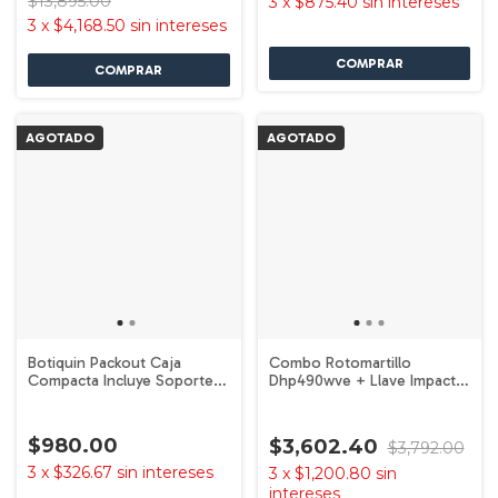
$13,895.00
3
x
$875.40
sin intereses
3
x
$4,168.50
sin intereses
AGOTADO
AGOTADO
Botiquin Packout Caja
Combo Rotomartillo
Compacta Incluye Soporte
Dhp490wve + Llave Impacto
48738435 Milwaukee
DTD156 18v Brushless Makita
$980.00
$3,602.40
$3,792.00
3
x
$326.67
sin intereses
3
x
$1,200.80
sin
intereses