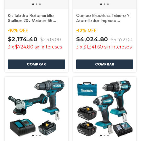
Kit Taladro Rotomartillo
Combo Brushless Taladro Y
Stallion 20v Maletin 65
Atornillador Impacto
Accesorios Rojo 60hz
Hyundai 20v Azul 60hz
-
10
%
OFF
-
10
%
OFF
$2,174.40
$4,024.80
$2,416.00
$4,472.00
3
x
$724.80
sin intereses
3
x
$1,341.60
sin intereses